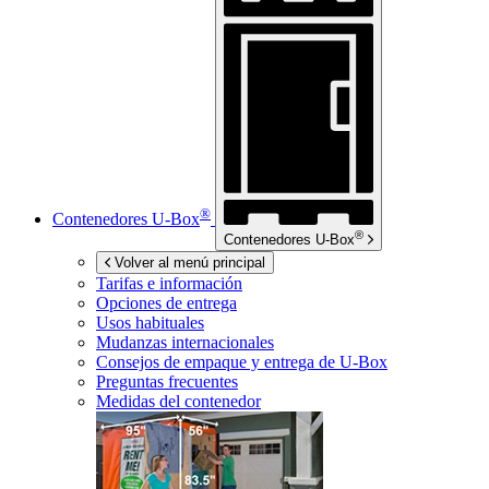
®
Contenedores
U-Box
®
Contenedores
U-Box
Volver al menú principal
Tarifas e información
Opciones de entrega
Usos habituales
Mudanzas internacionales
Consejos de empaque y entrega de
U-Box
Preguntas frecuentes
Medidas del contenedor