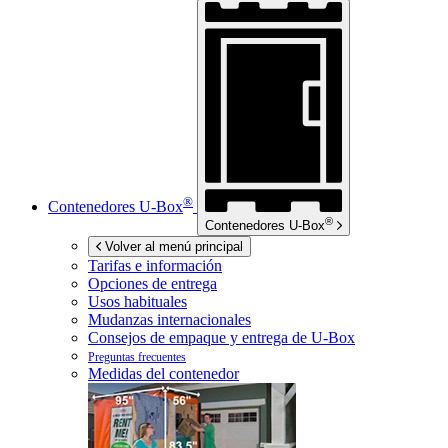
®
Contenedores
U-Box
®
Contenedores
U-Box
Volver al menú principal
Tarifas e información
Opciones de entrega
Usos habituales
Mudanzas internacionales
Consejos de empaque y entrega de
U-Box
Preguntas frecuentes
Medidas del contenedor