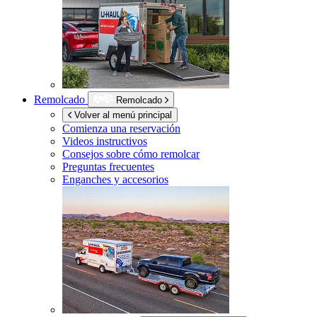
Remolcado
Remolcado
Volver al menú principal
Comienza una reservación
Videos instructivos
Consejos sobre cómo remolcar
Preguntas frecuentes
Enganches y accesorios