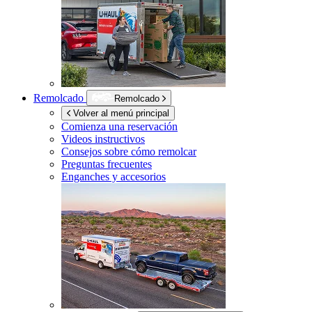
Remolcado
Remolcado
Volver al menú principal
Comienza una reservación
Videos instructivos
Consejos sobre cómo remolcar
Preguntas frecuentes
Enganches y accesorios