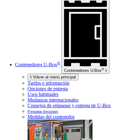
®
Contenedores
U-Box
®
Contenedores
U-Box
Volver al menú principal
Tarifas e información
Opciones de entrega
Usos habituales
Mudanzas internacionales
Consejos de empaque y entrega de
U-Box
Preguntas frecuentes
Medidas del contenedor