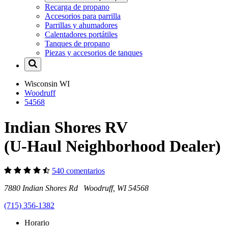
Recarga de propano
Accesorios para parrilla
Parrillas y ahumadores
Calentadores portátiles
Tanques de propano
Piezas y accesorios de tanques
Wisconsin
WI
Woodruff
54568
Indian Shores RV
(U-Haul Neighborhood Dealer)
540 comentarios
7880 Indian Shores Rd Woodruff, WI 54568
(715) 356-1382
Horario