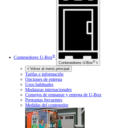
®
Contenedores
U-Box
®
Contenedores
U-Box
Volver al menú principal
Tarifas e información
Opciones de entrega
Usos habituales
Mudanzas internacionales
Consejos de empaque y entrega de
U-Box
Preguntas frecuentes
Medidas del contenedor