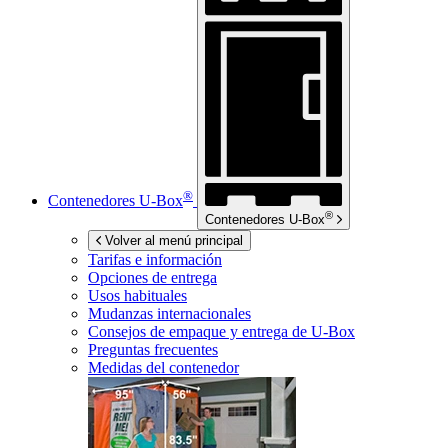
®
Contenedores
U-Box
®
Contenedores
U-Box
Volver al menú principal
Tarifas e información
Opciones de entrega
Usos habituales
Mudanzas internacionales
Consejos de empaque y entrega de
U-Box
Preguntas frecuentes
Medidas del contenedor