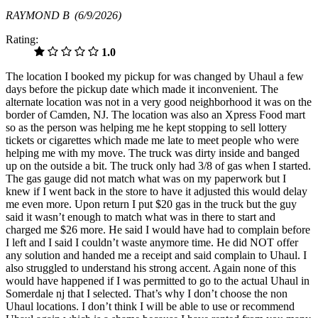
RAYMOND B
(6/9/2026)
Rating:
1.0
The location I booked my pickup for was changed by Uhaul a few
days before the pickup date which made it inconvenient. The
alternate location was not in a very good neighborhood it was on the
border of Camden, NJ. The location was also an Xpress Food mart
so as the person was helping me he kept stopping to sell lottery
tickets or cigarettes which made me late to meet people who were
helping me with my move. The truck was dirty inside and banged
up on the outside a bit. The truck only had 3/8 of gas when I started.
The gas gauge did not match what was on my paperwork but I
knew if I went back in the store to have it adjusted this would delay
me even more. Upon return I put $20 gas in the truck but the guy
said it wasn’t enough to match what was in there to start and
charged me $26 more. He said I would have had to complain before
I left and I said I couldn’t waste anymore time. He did NOT offer
any solution and handed me a receipt and said complain to Uhaul. I
also struggled to understand his strong accent. Again none of this
would have happened if I was permitted to go to the actual Uhaul in
Somerdale nj that I selected. That’s why I don’t choose the non
Uhaul locations. I don’t think I will be able to use or recommend