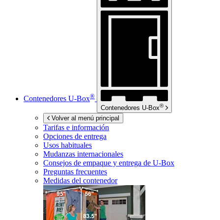
®
Contenedores
U-Box
®
Contenedores
U-Box
Volver al menú principal
Tarifas e información
Opciones de entrega
Usos habituales
Mudanzas internacionales
Consejos de empaque y entrega de
U-Box
Preguntas frecuentes
Medidas del contenedor