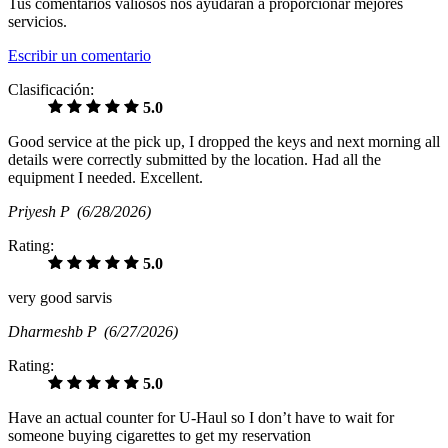
Tus comentarios valiosos nos ayudarán a proporcionar mejores
servicios.
Escribir un comentario
Clasificación:
5.0
Good service at the pick up, I dropped the keys and next morning all
details were correctly submitted by the location. Had all the
equipment I needed. Excellent.
Priyesh P
(6/28/2026)
Rating:
5.0
very good sarvis
Dharmeshb P
(6/27/2026)
Rating:
5.0
Have an actual counter for U-Haul so I don’t have to wait for
someone buying cigarettes to get my reservation