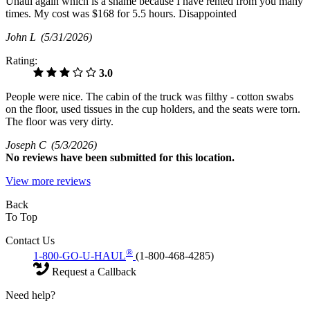
Uhaul again which is a shame because I have rented from you many
times. My cost was $168 for 5.5 hours. Disappointed
John L
(5/31/2026)
Rating:
3.0
People were nice. The cabin of the truck was filthy - cotton swabs
on the floor, used tissues in the cup holders, and the seats were torn.
The floor was very dirty.
Joseph C
(5/3/2026)
No
reviews have been submitted for this location.
View more reviews
Back
To Top
Contact Us
®
1-800-GO-U-HAUL
(1-800-468-4285)
Request a Callback
Need help?