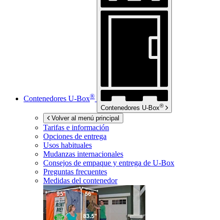
®
Contenedores
U-Box
®
Contenedores
U-Box
Volver al menú principal
Tarifas e información
Opciones de entrega
Usos habituales
Mudanzas internacionales
Consejos de empaque y entrega de
U-Box
Preguntas frecuentes
Medidas del contenedor