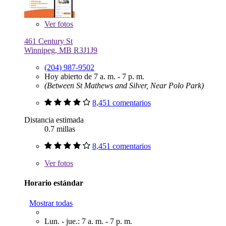
Ver
fotos
461 Century St
Winnipeg, MB R3J1J9
(204) 987-9502
Hoy abierto de 7 a. m. - 7 p. m.
(Between St Mathews and Silver, Near Polo Park)
8,451 comentarios
Distancia estimada
0.7 millas
8,451 comentarios
Ver
fotos
Horario estándar
Mostrar todas
Lun. - jue.: 7 a. m. - 7 p. m.