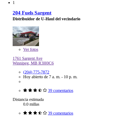
1
204 Fuels Sargent
Distribuidor de U-Haul del vecindario
Ver
fotos
1761 Sargent Ave
Winnipeg, MB R3H0C6
(204) 775-7872
Hoy abierto de 7 a. m. - 10 p. m.
39 comentarios
Distancia estimada
0.0 millas
39 comentarios