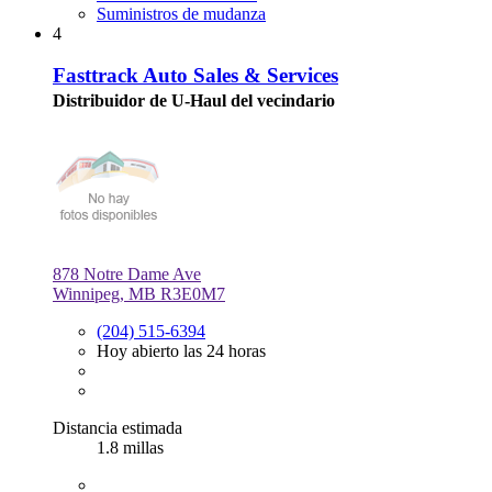
Suministros de mudanza
4
Fasttrack Auto Sales & Services
Distribuidor de U-Haul del vecindario
878 Notre Dame Ave
Winnipeg, MB R3E0M7
(204) 515-6394
Hoy abierto las 24 horas
Distancia estimada
1.8 millas