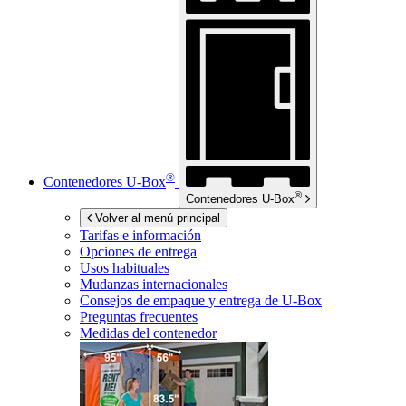
®
Contenedores
U-Box
®
Contenedores
U-Box
Volver al menú principal
Tarifas e información
Opciones de entrega
Usos habituales
Mudanzas internacionales
Consejos de empaque y entrega de
U-Box
Preguntas frecuentes
Medidas del contenedor