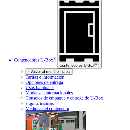
®
Contenedores
U-Box
®
Contenedores
U-Box
Volver al menú principal
Tarifas e información
Opciones de entrega
Usos habituales
Mudanzas internacionales
Consejos de empaque y entrega de
U-Box
Preguntas frecuentes
Medidas del contenedor