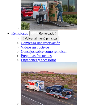
Remolcado
Remolcado
Volver al menú principal
Comienza una reservación
Videos instructivos
Consejos sobre cómo remolcar
Preguntas frecuentes
Enganches y accesorios