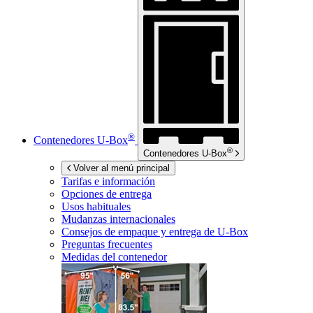
®
Contenedores
U-Box
®
Contenedores
U-Box
Volver al menú principal
Tarifas e información
Opciones de entrega
Usos habituales
Mudanzas internacionales
Consejos de empaque y entrega de
U-Box
Preguntas frecuentes
Medidas del contenedor