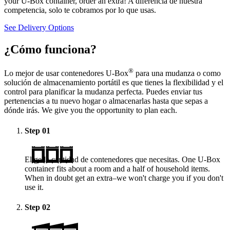
your
U-Box
container, order an extra! A diferencia de nuestra
competencia, solo te cobramos por lo que usas.
See Delivery Options
¿Cómo funciona?
®
Lo mejor de usar contenedores
U-Box
para una mudanza o como
solución de almacenamiento portátil es que tienes la flexibilidad y el
control para planificar la mudanza perfecta. Puedes enviar tus
pertenencias a tu nuevo hogar o almacenarlas hasta que sepas a
dónde irás. We give you the opportunity to plan each.
Step
01
Elige la cantidad de contenedores que necesitas. One
U-Box
container fits about a room and a half of household items.
When in doubt get an extra–we won't charge you if you don't
use it.
Step
02