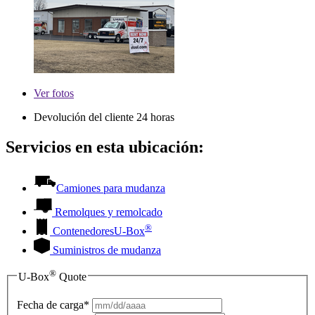
Ver
fotos
Devolución del cliente 24 horas
Servicios en esta ubicación:
Camiones para mudanza
Remolques y remolcado
®
Contenedores
U-Box
Suministros de mudanza
®
U-Box
Quote
Fecha de carga*