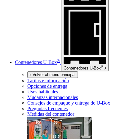
®
Contenedores
U-Box
®
Contenedores
U-Box
Volver al menú principal
Tarifas e información
Opciones de entrega
Usos habituales
Mudanzas internacionales
Consejos de empaque y entrega de
U-Box
Preguntas frecuentes
Medidas del contenedor