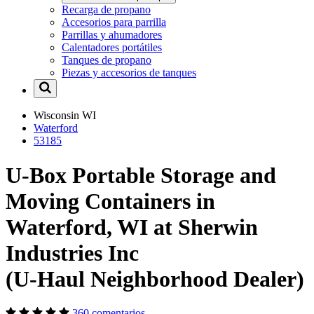
Recarga de propano
Accesorios para parrilla
Parrillas y ahumadores
Calentadores portátiles
Tanques de propano
Piezas y accesorios de tanques
Wisconsin
WI
Waterford
53185
U-Box Portable Storage and
Moving Containers in
Waterford, WI at Sherwin
Industries Inc
(U-Haul Neighborhood Dealer)
360 comentarios