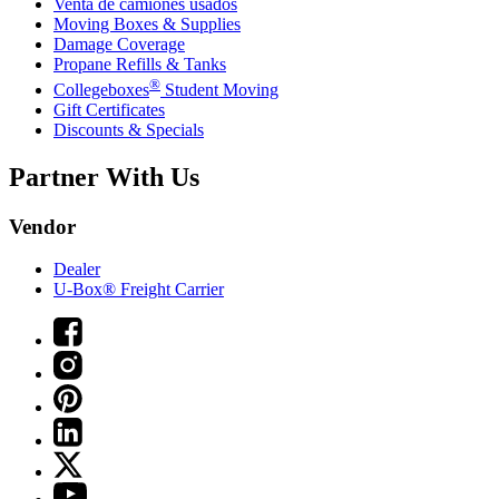
Venta de camiones usados
Moving Boxes & Supplies
Damage Coverage
Propane Refills & Tanks
®
Collegeboxes
Student Moving
Gift Certificates
Discounts & Specials
Partner With Us
Vendor
Dealer
U-Box® Freight Carrier