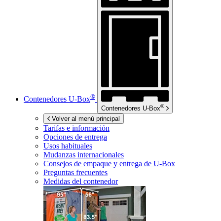
®
Contenedores
U-Box
®
Contenedores
U-Box
Volver al menú principal
Tarifas e información
Opciones de entrega
Usos habituales
Mudanzas internacionales
Consejos de empaque y entrega de
U-Box
Preguntas frecuentes
Medidas del contenedor