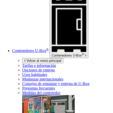
®
Contenedores
U-Box
®
Contenedores
U-Box
Volver al menú principal
Tarifas e información
Opciones de entrega
Usos habituales
Mudanzas internacionales
Consejos de empaque y entrega de
U-Box
Preguntas frecuentes
Medidas del contenedor