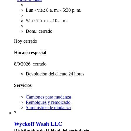
Lun.- vie.: 8 a. m. - 5:30 p. m.
Sáb.: 7 a. m. - 10 a. m.
Dom.: cerrado
Hoy cerrado
Horario especial
8/9/2026:
cerrado
Devolución del cliente 24 horas
Servicios
Camiones para mudanza
Remolques y remolcado
Suministros de mudanza
3
Wyckoff Wash LLC
Distribuidor de U-Haul del vecindario