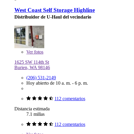
West Coast Self Storage Highline
Distribuidor de U-Haul del vecindario
Ver
fotos
1625 SW 114th St
Burien, WA 98146
(206) 531-2149
Hoy abierto de 10 a. m. - 6 p. m.
112 comentarios
Distancia estimada
7.1 millas
112 comentarios