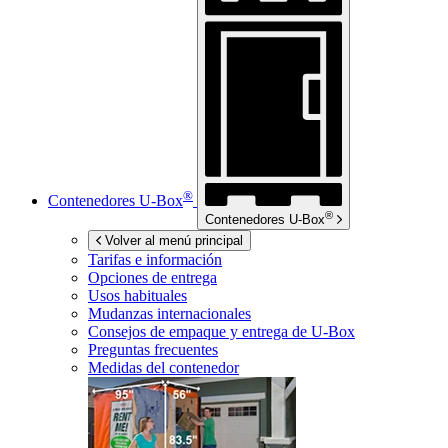
®
Contenedores
U-Box
®
Contenedores
U-Box
Volver al menú principal
Tarifas e información
Opciones de entrega
Usos habituales
Mudanzas internacionales
Consejos de empaque y entrega de
U-Box
Preguntas frecuentes
Medidas del contenedor