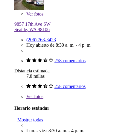
Ver
fotos
9857 17th Ave SW
Seattle, WA 98106
(206) 763-3423
Hoy abierto de 8:30 a. m. - 4 p. m.
258 comentarios
Distancia estimada
7.8 millas
258 comentarios
Ver
fotos
Horario estándar
Mostrar todas
Lun. - vie.: 8:30 a. m. - 4 p. m.