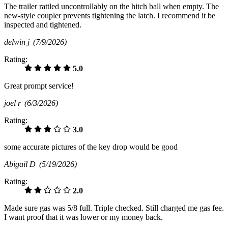
The trailer rattled uncontrollably on the hitch ball when empty. The
new-style coupler prevents tightening the latch. I recommend it be
inspected and tightened.
delwin j
(7/9/2026)
Rating:
5.0
Great prompt service!
joel r
(6/3/2026)
Rating:
3.0
some accurate pictures of the key drop would be good
Abigail D
(5/19/2026)
Rating:
2.0
Made sure gas was 5/8 full. Triple checked. Still charged me gas fee.
I want proof that it was lower or my money back.