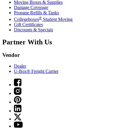
Moving Boxes & Supplies
Damage Coverage
Propane Refills & Tanks
®
Collegeboxes
Student Moving
Gift Certificates
Discounts & Specials
Partner With Us
Vendor
Dealer
U-Box® Freight Carrier