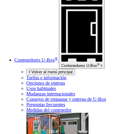
®
Contenedores
U-Box
®
Contenedores
U-Box
Volver al menú principal
Tarifas e información
Opciones de entrega
Usos habituales
Mudanzas internacionales
Consejos de empaque y entrega de
U-Box
Preguntas frecuentes
Medidas del contenedor