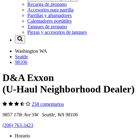
Recarga de propano
Accesorios para parrilla
Parrillas y ahumadores
Calentadores portátiles
Tanques de propano
Piezas y accesorios de tanques
Washington
WA
Seattle
98106
D&A Exxon
(U-Haul Neighborhood Dealer)
258 comentarios
9857 17th Ave SW Seattle, WA 98106
(206) 763-3423
Horario