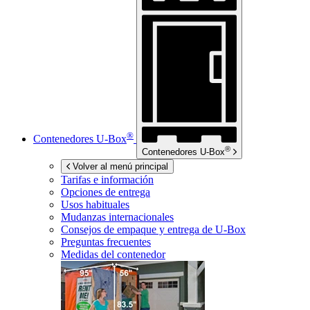
®
Contenedores
U-Box
®
Contenedores
U-Box
Volver al menú principal
Tarifas e información
Opciones de entrega
Usos habituales
Mudanzas internacionales
Consejos de empaque y entrega de
U-Box
Preguntas frecuentes
Medidas del contenedor