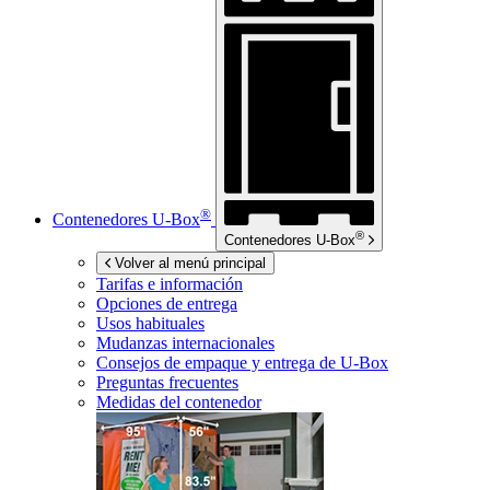
®
Contenedores
U-Box
®
Contenedores
U-Box
Volver al menú principal
Tarifas e información
Opciones de entrega
Usos habituales
Mudanzas internacionales
Consejos de empaque y entrega de
U-Box
Preguntas frecuentes
Medidas del contenedor