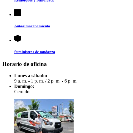
Remolques y remolcado
Autoalmacenamiento
Suministros de mudanza
Horario de oficina
Lunes a sábado:
9 a. m. - 1 p. m.
/
2 p. m. - 6 p. m.
Domingo:
Cerrado