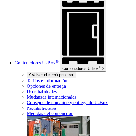
®
Contenedores
U-Box
®
Contenedores
U-Box
Volver al menú principal
Tarifas e información
Opciones de entrega
Usos habituales
Mudanzas internacionales
Consejos de empaque y entrega de
U-Box
Preguntas frecuentes
Medidas del contenedor