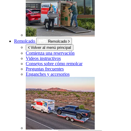
Remolcado
Remolcado
Volver al menú principal
Comienza una reservación
Videos instructivos
Consejos sobre cómo remolcar
Preguntas frecuentes
Enganches y accesorios