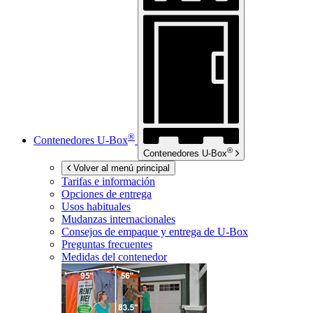
®
Contenedores
U-Box
®
Contenedores
U-Box
Volver al menú principal
Tarifas e información
Opciones de entrega
Usos habituales
Mudanzas internacionales
Consejos de empaque y entrega de
U-Box
Preguntas frecuentes
Medidas del contenedor