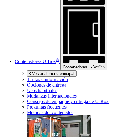
®
Contenedores
U-Box
®
Contenedores
U-Box
Volver al menú principal
Tarifas e información
Opciones de entrega
Usos habituales
Mudanzas internacionales
Consejos de empaque y entrega de
U-Box
Preguntas frecuentes
Medidas del contenedor