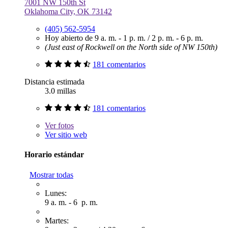
7001 NW 150th St
Oklahoma City, OK 73142
(405) 562-5954
Hoy abierto de
9 a. m. - 1 p. m.
/
2 p. m. - 6 p. m.
(Just east of Rockwell on the North side of NW 150th)
181 comentarios
Distancia estimada
3.0 millas
181 comentarios
Ver
fotos
Ver sitio web
Horario estándar
Mostrar todas
Lunes:
9 a. m. - 6 p. m.
Martes: