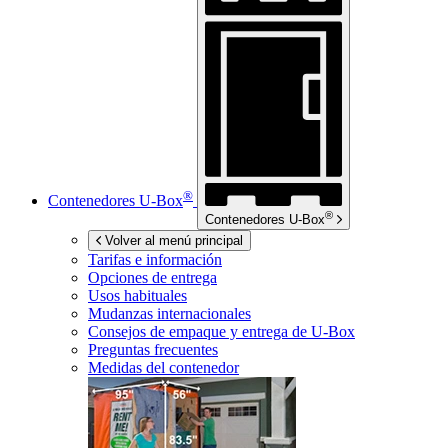
®
Contenedores
U-Box
®
Contenedores
U-Box
Volver al menú principal
Tarifas e información
Opciones de entrega
Usos habituales
Mudanzas internacionales
Consejos de empaque y entrega de
U-Box
Preguntas frecuentes
Medidas del contenedor