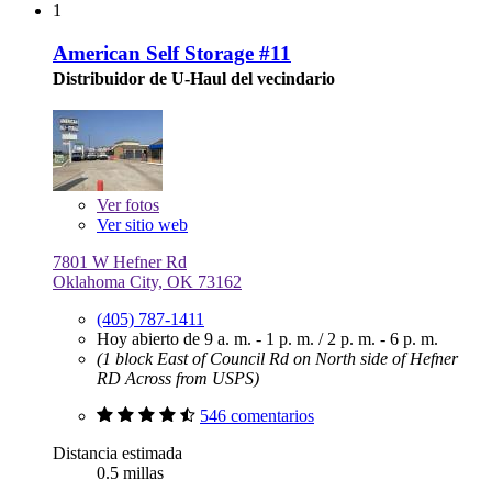
1
American Self Storage #11
Distribuidor de U-Haul del vecindario
Ver
fotos
Ver sitio web
7801 W Hefner Rd
Oklahoma City, OK 73162
(405) 787-1411
Hoy abierto de
9 a. m. - 1 p. m.
/
2 p. m. - 6 p. m.
(1 block East of Council Rd on North side of Hefner
RD Across from USPS)
546 comentarios
Distancia estimada
0.5 millas