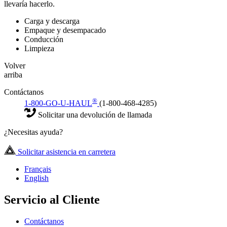
llevaría hacerlo.
Carga y descarga
Empaque y desempacado
Conducción
Limpieza
Volver
arriba
Contáctanos
®
1-800-GO-U-HAUL
(1-800-468-4285)
Solicitar una devolución de llamada
¿Necesitas ayuda?
Solicitar asistencia en carretera
Français
English
Servicio al Cliente
Contáctanos