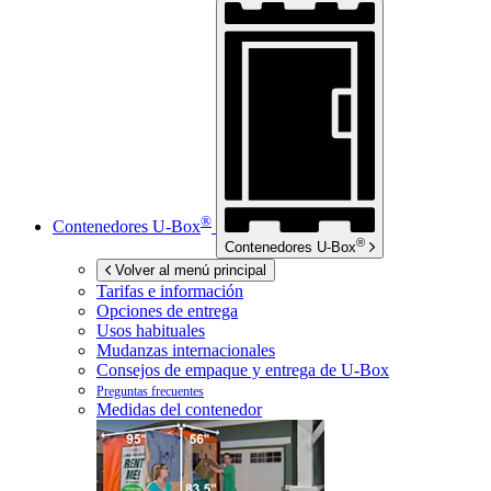
®
Contenedores
U-Box
®
Contenedores
U-Box
Volver al menú principal
Tarifas e información
Opciones de entrega
Usos habituales
Mudanzas internacionales
Consejos de empaque y entrega de
U-Box
Preguntas frecuentes
Medidas del contenedor