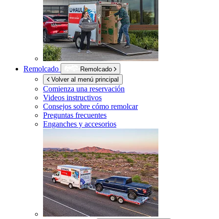
Remolcado
Remolcado
Volver al menú principal
Comienza una reservación
Videos instructivos
Consejos sobre cómo remolcar
Preguntas frecuentes
Enganches y accesorios