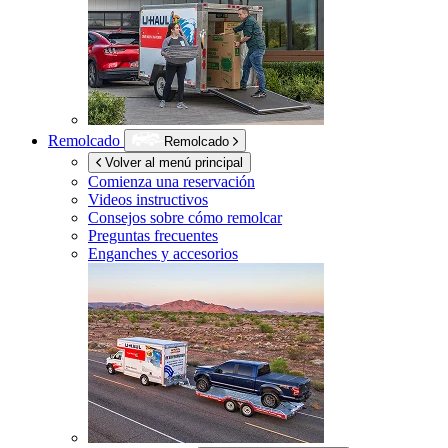
Remolcado
Remolcado
Volver al menú principal
Comienza una reservación
Videos instructivos
Consejos sobre cómo remolcar
Preguntas frecuentes
Enganches y accesorios