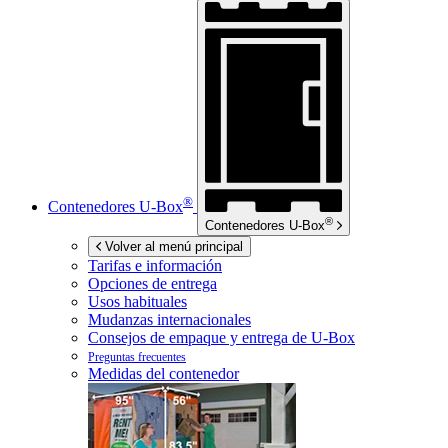
®
Contenedores
U-Box
®
Contenedores
U-Box
Volver al menú principal
Tarifas e información
Opciones de entrega
Usos habituales
Mudanzas internacionales
Consejos de empaque y entrega de
U-Box
Preguntas frecuentes
Medidas del contenedor