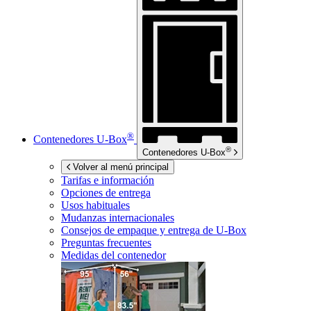
®
Contenedores
U-Box
®
Contenedores
U-Box
Volver al menú principal
Tarifas e información
Opciones de entrega
Usos habituales
Mudanzas internacionales
Consejos de empaque y entrega de
U-Box
Preguntas frecuentes
Medidas del contenedor