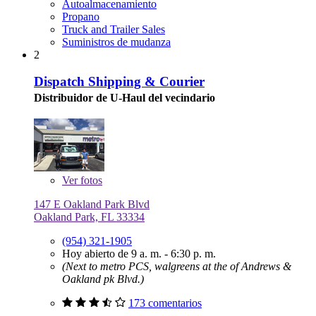
Autoalmacenamiento
Propano
Truck and Trailer Sales
Suministros de mudanza
2
Dispatch Shipping & Courier
Distribuidor de U-Haul del vecindario
Ver
fotos
147 E Oakland Park Blvd
Oakland Park, FL 33334
(954) 321-1905
Hoy abierto de 9 a. m. - 6:30 p. m.
(Next to metro PCS, walgreens at the of Andrews &
Oakland pk Blvd.)
173 comentarios