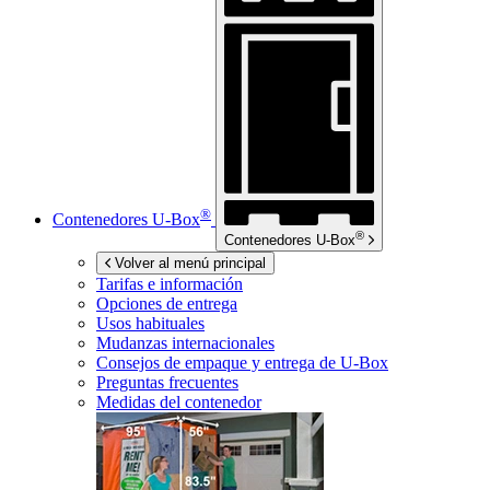
®
Contenedores
U-Box
®
Contenedores
U-Box
Volver al menú principal
Tarifas e información
Opciones de entrega
Usos habituales
Mudanzas internacionales
Consejos de empaque y entrega de
U-Box
Preguntas frecuentes
Medidas del contenedor