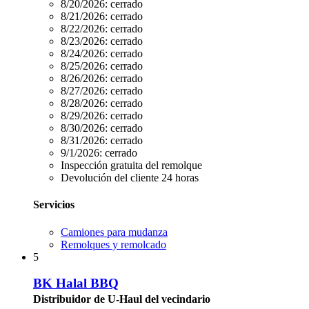
8/20/2026:
cerrado
8/21/2026:
cerrado
8/22/2026:
cerrado
8/23/2026:
cerrado
8/24/2026:
cerrado
8/25/2026:
cerrado
8/26/2026:
cerrado
8/27/2026:
cerrado
8/28/2026:
cerrado
8/29/2026:
cerrado
8/30/2026:
cerrado
8/31/2026:
cerrado
9/1/2026:
cerrado
Inspección gratuita del remolque
Devolución del cliente 24 horas
Servicios
Camiones para mudanza
Remolques y remolcado
5
BK Halal BBQ
Distribuidor de U-Haul del vecindario