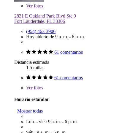
Ver
fotos
2831 E Oakland Park Blvd Ste 9
Fort Lauderdale, FL 33306
(954) 463-3906
Hoy abierto de 9 a. m. - 6 p. m.
61 comentarios
Distancia estimada
1.5 millas
61 comentarios
Ver
fotos
Horario estándar
Mostrar todas
Lun. - vie.: 9 a. m. - 6 p. m.
Sáb.: 9 a. m. - 5 p. m.