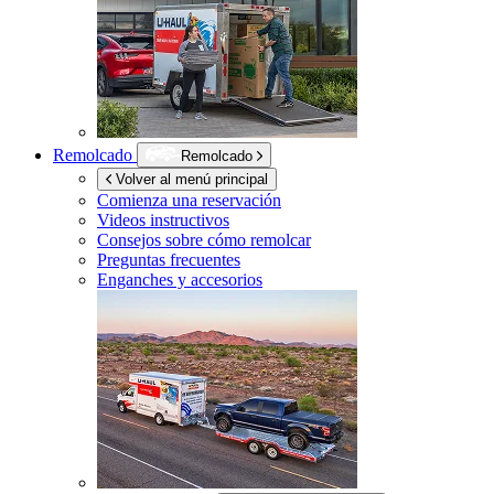
Remolcado
Remolcado
Volver al menú principal
Comienza una reservación
Videos instructivos
Consejos sobre cómo remolcar
Preguntas frecuentes
Enganches y accesorios