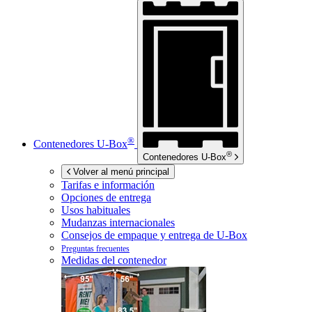
®
Contenedores
U-Box
®
Contenedores
U-Box
Volver al menú principal
Tarifas e información
Opciones de entrega
Usos habituales
Mudanzas internacionales
Consejos de empaque y entrega de
U-Box
Preguntas frecuentes
Medidas del contenedor