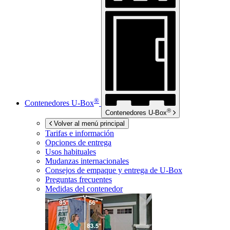
®
Contenedores
U-Box
®
Contenedores
U-Box
Volver al menú principal
Tarifas e información
Opciones de entrega
Usos habituales
Mudanzas internacionales
Consejos de empaque y entrega de
U-Box
Preguntas frecuentes
Medidas del contenedor