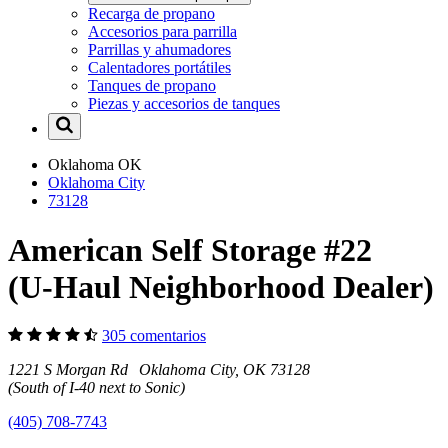
Recarga de propano
Accesorios para parrilla
Parrillas y ahumadores
Calentadores portátiles
Tanques de propano
Piezas y accesorios de tanques
Oklahoma
OK
Oklahoma City
73128
American Self Storage #22
(U-Haul Neighborhood Dealer)
305 comentarios
1221 S Morgan Rd Oklahoma City, OK 73128
(South of I-40 next to Sonic)
(405) 708-7743