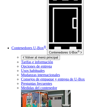
®
Contenedores
U-Box
®
Contenedores
U-Box
Volver al menú principal
Tarifas e información
Opciones de entrega
Usos habituales
Mudanzas internacionales
Consejos de empaque y entrega de
U-Box
Preguntas frecuentes
Medidas del contenedor