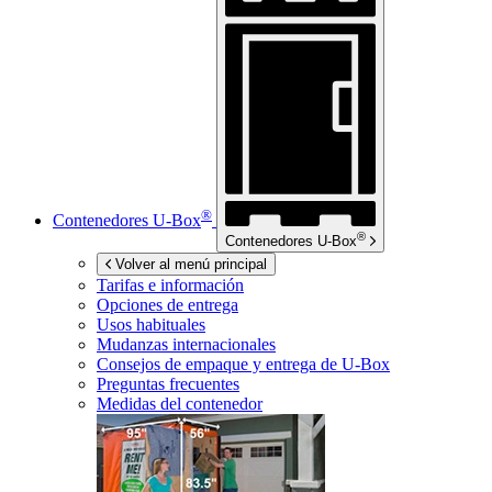
®
Contenedores
U-Box
®
Contenedores
U-Box
Volver al menú principal
Tarifas e información
Opciones de entrega
Usos habituales
Mudanzas internacionales
Consejos de empaque y entrega de
U-Box
Preguntas frecuentes
Medidas del contenedor