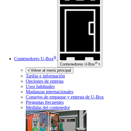
®
Contenedores
U-Box
®
Contenedores
U-Box
Volver al menú principal
Tarifas e información
Opciones de entrega
Usos habituales
Mudanzas internacionales
Consejos de empaque y entrega de
U-Box
Preguntas frecuentes
Medidas del contenedor