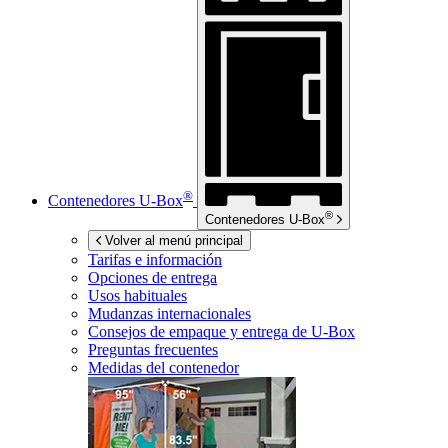
®
Contenedores
U-Box
®
Contenedores
U-Box
Volver al menú principal
Tarifas e información
Opciones de entrega
Usos habituales
Mudanzas internacionales
Consejos de empaque y entrega de
U-Box
Preguntas frecuentes
Medidas del contenedor