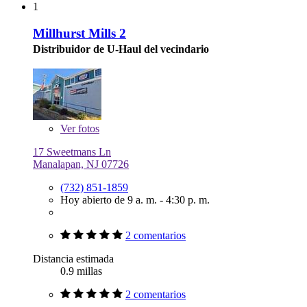
1
Millhurst Mills 2
Distribuidor de U-Haul del vecindario
Ver
fotos
17 Sweetmans Ln
Manalapan, NJ 07726
(732) 851-1859
Hoy abierto de 9 a. m. - 4:30 p. m.
2 comentarios
Distancia estimada
0.9 millas
2 comentarios