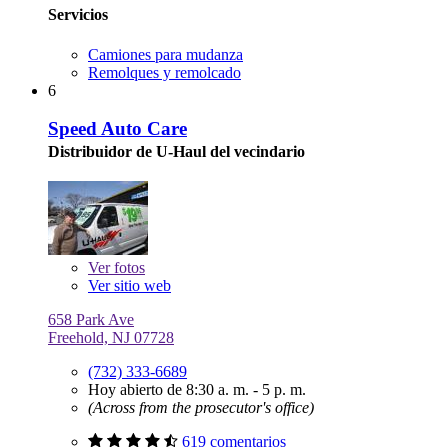
Servicios
Camiones para mudanza
Remolques y remolcado
6
Speed Auto Care
Distribuidor de U-Haul del vecindario
Ver
fotos
Ver sitio web
658 Park Ave
Freehold, NJ 07728
(732) 333-6689
Hoy abierto de 8:30 a. m. - 5 p. m.
(Across from the prosecutor's office)
619 comentarios