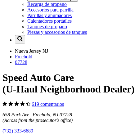
Recarga de propano
Accesorios para parrilla
Parrillas y ahumadores
Calentadores portátiles
Tanques de propano
Piezas y accesorios de tanques
Nueva Jersey
NJ
Freehold
07728
Speed Auto Care
(U-Haul Neighborhood Dealer)
619 comentarios
658 Park Ave Freehold, NJ 07728
(Across from the prosecutor's office)
(732) 333-6689