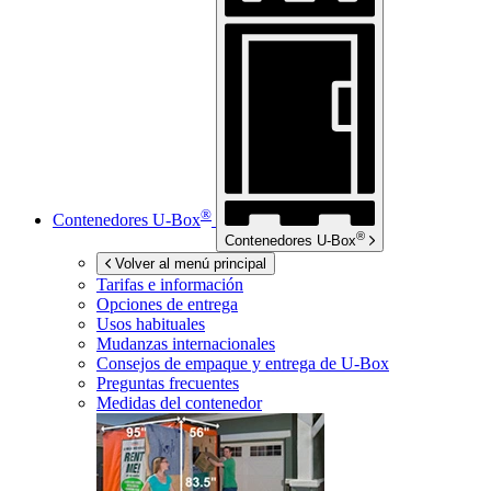
®
Contenedores
U-Box
®
Contenedores
U-Box
Volver al menú principal
Tarifas e información
Opciones de entrega
Usos habituales
Mudanzas internacionales
Consejos de empaque y entrega de
U-Box
Preguntas frecuentes
Medidas del contenedor