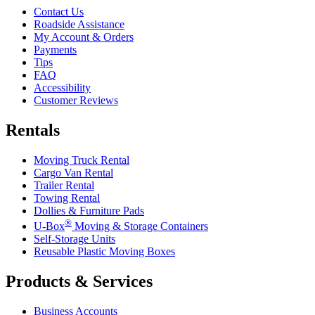
Contact Us
Roadside Assistance
My Account & Orders
Payments
Tips
FAQ
Accessibility
Customer Reviews
Rentals
Moving Truck Rental
Cargo Van Rental
Trailer Rental
Towing Rental
Dollies & Furniture Pads
®
U-Box
Moving & Storage Containers
Self-Storage Units
Reusable Plastic Moving Boxes
Products & Services
Business Accounts