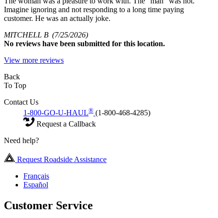
The woman was a pleasure to work with. The “man” was not.
Imagine ignoring and not responding to a long time paying
customer. He was an actually joke.
MITCHELL B
(7/25/2026)
No
reviews have been submitted for this location.
View more reviews
Back
To Top
Contact Us
®
1-800-GO-U-HAUL
(1-800-468-4285)
Request a Callback
Need help?
Request Roadside Assistance
Français
Español
Customer Service