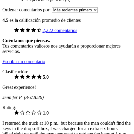
Ordenar comentarios por:
4.5
es la calificación promedio de clientes
2,222 comentarios
Cuéntanos qué piensas.
Tus comentarios valiosos nos ayudarán a proporcionar mejores
servicios.
Escribir un comentario
Clasificación:
5.0
Great experience!
Jennifer P
(8/3/2026)
Rating:
1.0
I returned the truck at 10 p.m., but because the man couldn't find the
keys in the drop-off box, I was charged for an extra six hours—
billed right up until the manager went to retrieve the keys at 1 p.m.