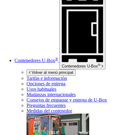
®
Contenedores
U-Box
®
Contenedores
U-Box
Volver al menú principal
Tarifas e información
Opciones de entrega
Usos habituales
Mudanzas internacionales
Consejos de empaque y entrega de
U-Box
Preguntas frecuentes
Medidas del contenedor