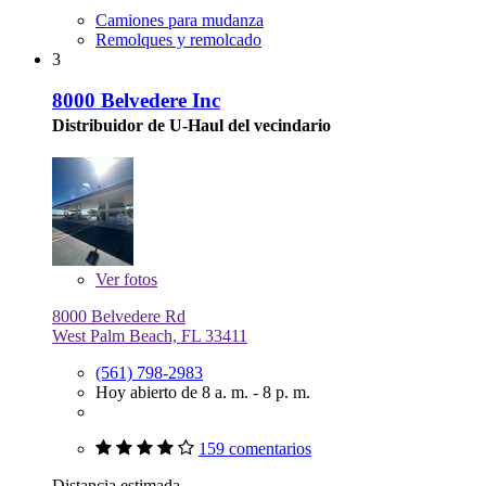
Camiones para mudanza
Remolques y remolcado
3
8000 Belvedere Inc
Distribuidor de U-Haul del vecindario
Ver
fotos
8000 Belvedere Rd
West Palm Beach, FL 33411
(561) 798-2983
Hoy abierto de 8 a. m. - 8 p. m.
159 comentarios
Distancia estimada