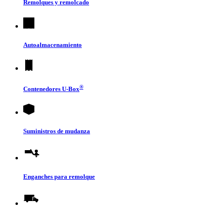
Remolques y remolcado
Autoalmacenamiento
®
Contenedores
U-Box
Suministros de mudanza
Enganches para remolque