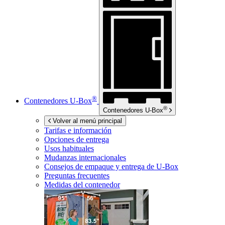
®
Contenedores
U-Box
®
Contenedores
U-Box
Volver al menú principal
Tarifas e información
Opciones de entrega
Usos habituales
Mudanzas internacionales
Consejos de empaque y entrega de
U-Box
Preguntas frecuentes
Medidas del contenedor