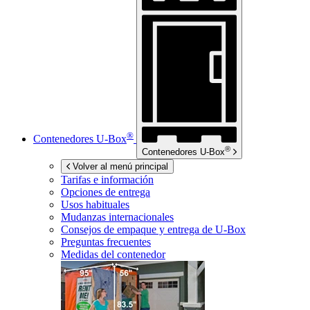
®
Contenedores
U-Box
®
Contenedores
U-Box
Volver al menú principal
Tarifas e información
Opciones de entrega
Usos habituales
Mudanzas internacionales
Consejos de empaque y entrega de
U-Box
Preguntas frecuentes
Medidas del contenedor