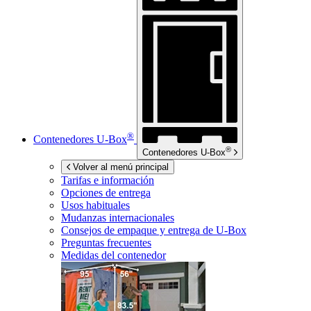
®
Contenedores
U-Box
®
Contenedores
U-Box
Volver al menú principal
Tarifas e información
Opciones de entrega
Usos habituales
Mudanzas internacionales
Consejos de empaque y entrega de
U-Box
Preguntas frecuentes
Medidas del contenedor