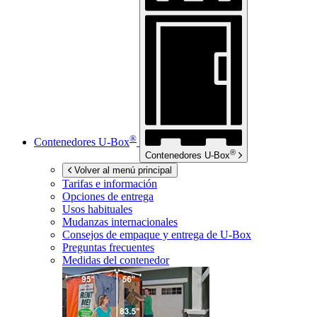
®
Contenedores
U-Box
®
Contenedores
U-Box
Volver al menú principal
Tarifas e información
Opciones de entrega
Usos habituales
Mudanzas internacionales
Consejos de empaque y entrega de
U-Box
Preguntas frecuentes
Medidas del contenedor