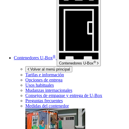
®
Contenedores
U-Box
®
Contenedores
U-Box
Volver al menú principal
Tarifas e información
Opciones de entrega
Usos habituales
Mudanzas internacionales
Consejos de empaque y entrega de
U-Box
Preguntas frecuentes
Medidas del contenedor