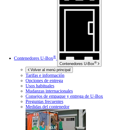
®
Contenedores
U-Box
®
Contenedores
U-Box
Volver al menú principal
Tarifas e información
Opciones de entrega
Usos habituales
Mudanzas internacionales
Consejos de empaque y entrega de
U-Box
Preguntas frecuentes
Medidas del contenedor