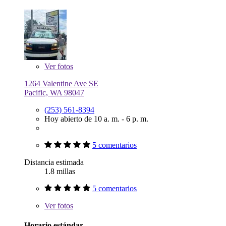
Ver
fotos
1264 Valentine Ave SE
Pacific, WA 98047
(253) 561-8394
Hoy abierto de 10 a. m. - 6 p. m.
5 comentarios
Distancia estimada
1.8 millas
5 comentarios
Ver
fotos
Horario estándar