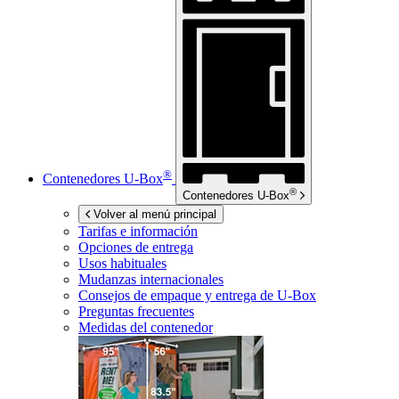
®
Contenedores
U-Box
®
Contenedores
U-Box
Volver al menú principal
Tarifas e información
Opciones de entrega
Usos habituales
Mudanzas internacionales
Consejos de empaque y entrega de
U-Box
Preguntas frecuentes
Medidas del contenedor