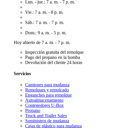
Lun. - jue.: 7 a. m. - 7 p. m.
Vie.: 7 a. m. - 8 p. m.
Sáb.: 7 a. m. - 7 p. m.
Dom.: 9 a. m. - 5 p. m.
Hoy abierto de 7 a. m. - 7 p. m.
Inspección gratuita del remolque
Pago del propano en la bomba
Devolución del cliente 24 horas
Servicios
Camiones para mudanza
Remolques y remolcado
Enganches para remolque
Autoalmacenamiento
Contenedores U-Box
Propano
Truck and Trailer Sales
Suministros de mudanza
Cajas de plástico para mudanza