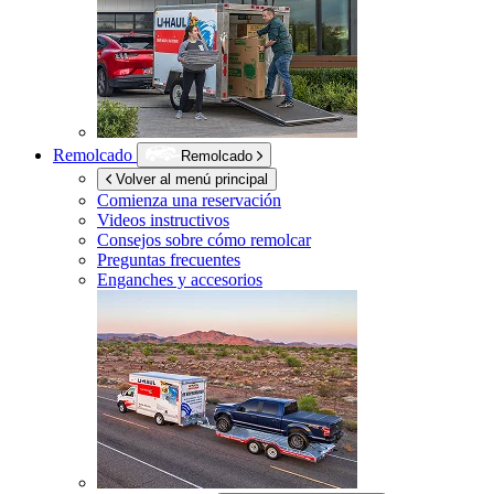
Remolcado
Remolcado
Volver al menú principal
Comienza una reservación
Videos instructivos
Consejos sobre cómo remolcar
Preguntas frecuentes
Enganches y accesorios