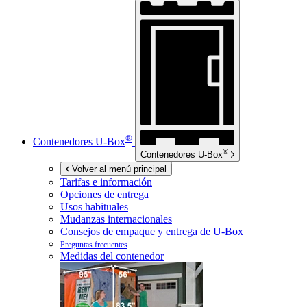
®
Contenedores
U-Box
®
Contenedores
U-Box
Volver al menú principal
Tarifas e información
Opciones de entrega
Usos habituales
Mudanzas internacionales
Consejos de empaque y entrega de
U-Box
Preguntas frecuentes
Medidas del contenedor