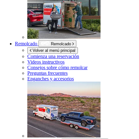
Remolcado
Remolcado
Volver al menú principal
Comienza una reservación
Videos instructivos
Consejos sobre cómo remolcar
Preguntas frecuentes
Enganches y accesorios