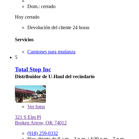
Dom.: cerrado
Hoy cerrado
Devolución del cliente 24 horas
Servicios
Camiones para mudanza
5
Total Stop Inc
Distribuidor de U-Haul del vecindario
Ver
fotos
321 S Elm Pl
Broken Arrow, OK 74012
(918) 259-0332
Hoy abierto de
9 a.m. - 3 p.m.
/
4:30 p.m. - 7 p.m.