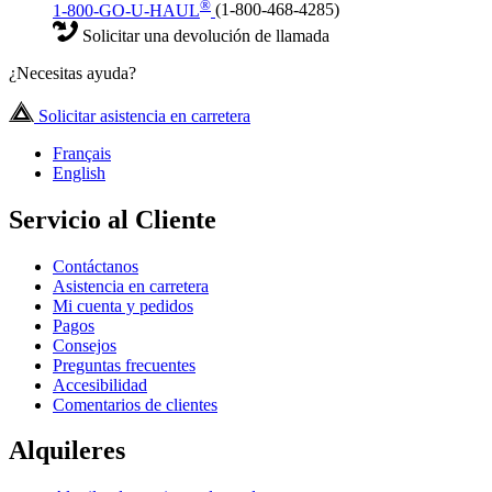
®
1-800-GO-U-HAUL
(1-800-468-4285)
Solicitar una devolución de llamada
¿Necesitas ayuda?
Solicitar asistencia en carretera
Français
English
Servicio al Cliente
Contáctanos
Asistencia en carretera
Mi cuenta y pedidos
Pagos
Consejos
Preguntas frecuentes
Accesibilidad
Comentarios de clientes
Alquileres