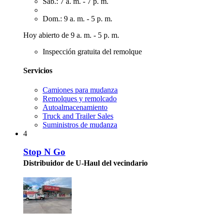
Sáb.: 7 a. m. - 7 p. m.
Dom.: 9 a. m. - 5 p. m.
Hoy abierto de 9 a. m. - 5 p. m.
Inspección gratuita del remolque
Servicios
Camiones para mudanza
Remolques y remolcado
Autoalmacenamiento
Truck and Trailer Sales
Suministros de mudanza
4
Stop N Go
Distribuidor de U-Haul del vecindario