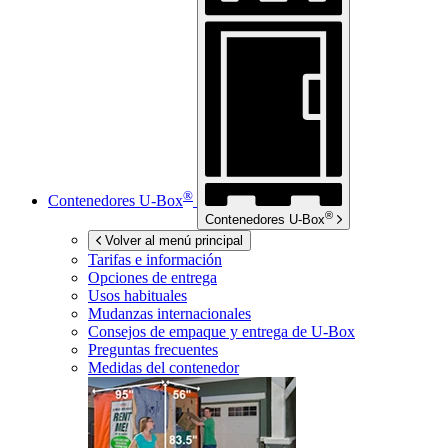
®
Contenedores
U-Box
®
Contenedores
U-Box
Volver al menú principal
Tarifas e información
Opciones de entrega
Usos habituales
Mudanzas internacionales
Consejos de empaque y entrega de
U-Box
Preguntas frecuentes
Medidas del contenedor