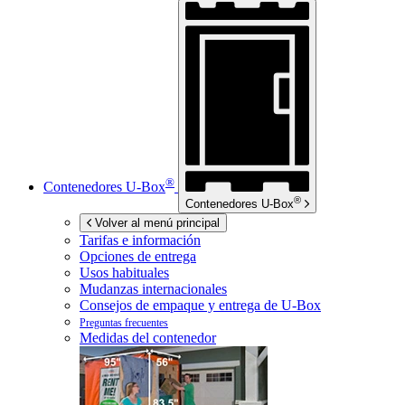
®
Contenedores
U-Box
®
Contenedores
U-Box
Volver al menú principal
Tarifas e información
Opciones de entrega
Usos habituales
Mudanzas internacionales
Consejos de empaque y entrega de
U-Box
Preguntas frecuentes
Medidas del contenedor