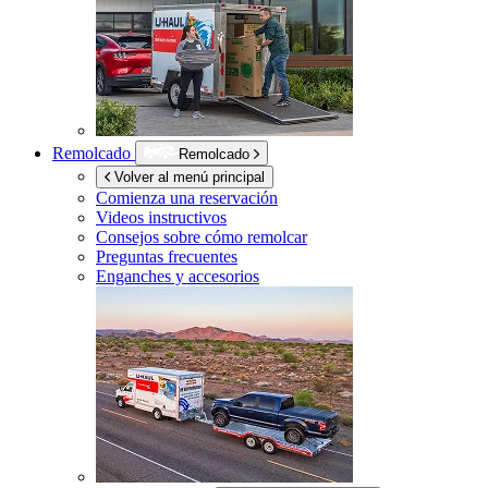
Remolcado
Remolcado
Volver al menú principal
Comienza una reservación
Videos instructivos
Consejos sobre cómo remolcar
Preguntas frecuentes
Enganches y accesorios