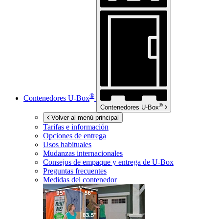
®
Contenedores
U-Box
®
Contenedores
U-Box
Volver al menú principal
Tarifas e información
Opciones de entrega
Usos habituales
Mudanzas internacionales
Consejos de empaque y entrega de
U-Box
Preguntas frecuentes
Medidas del contenedor