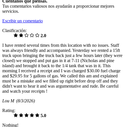
Cuéntanos qué piensas.
Tus comentarios valiosos nos ayudarán a proporcionar mejores
servicios.
Escribir un comentario
Clasificación:
2.0
I have rented several times from this location with no issues. Staff
was always friendly and accompanied. Yesterday we rented a 15ft
truck upon bringing the truck back just a few hours later (they were
closed) we stopped and put gas in it at 7-11 (Nicholas and pine
island) and brought it back to the 1/4 tank that was in it. This
morning I received a receipt and I was charged $30.00 fuel charge
and $29.95 for 5 gallons of gas. We called this am and explained
must be a mistake and we filled up right before drop off and they
didn't want to hear it and was argumentative and rude. Be careful
and watch your receipts !
Lou M
(8/3/2026)
Rating:
5.0
Nothing!