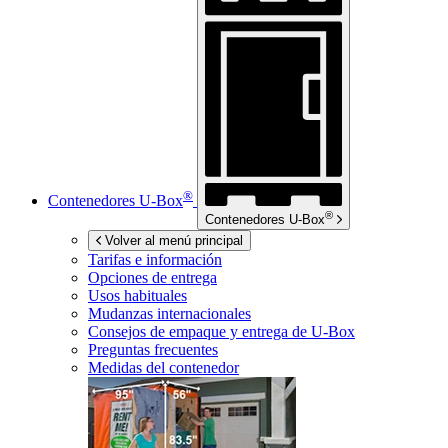
®
Contenedores
U-Box
®
Contenedores
U-Box
Volver al menú principal
Tarifas e información
Opciones de entrega
Usos habituales
Mudanzas internacionales
Consejos de empaque y entrega de
U-Box
Preguntas frecuentes
Medidas del contenedor