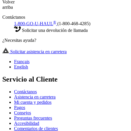
Volver
arriba
Contáctanos
®
1-800-GO-U-HAUL
(1-800-468-4285)
Solicitar una devolución de llamada
¿Necesitas ayuda?
Solicitar asistencia en carretera
Français
English
Servicio al Cliente
Contáctanos
Asistencia en carretera
Mi cuenta y pedidos
Pagos
Consejos
Preguntas frecuentes
Accesibilidad
Comentarios de clientes