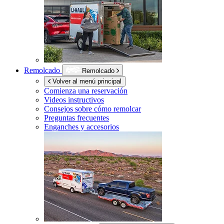
Remolcado
Remolcado
Volver al menú principal
Comienza una reservación
Videos instructivos
Consejos sobre cómo remolcar
Preguntas frecuentes
Enganches y accesorios