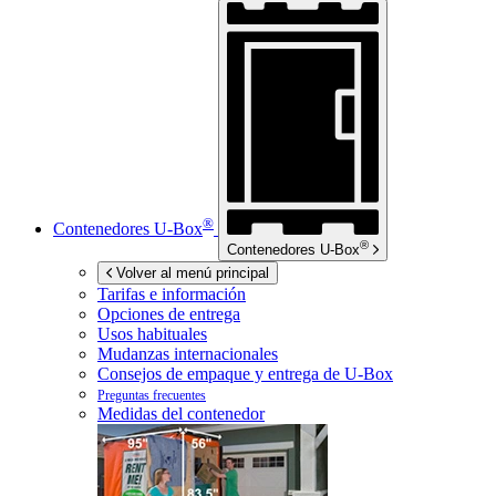
®
Contenedores
U-Box
®
Contenedores
U-Box
Volver al menú principal
Tarifas e información
Opciones de entrega
Usos habituales
Mudanzas internacionales
Consejos de empaque y entrega de
U-Box
Preguntas frecuentes
Medidas del contenedor