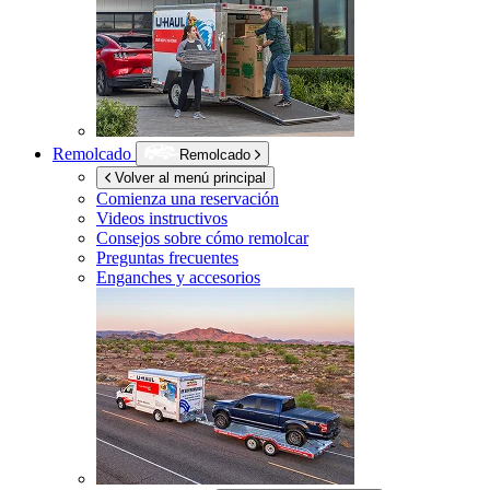
Remolcado
Remolcado
Volver al menú principal
Comienza una reservación
Videos instructivos
Consejos sobre cómo remolcar
Preguntas frecuentes
Enganches y accesorios