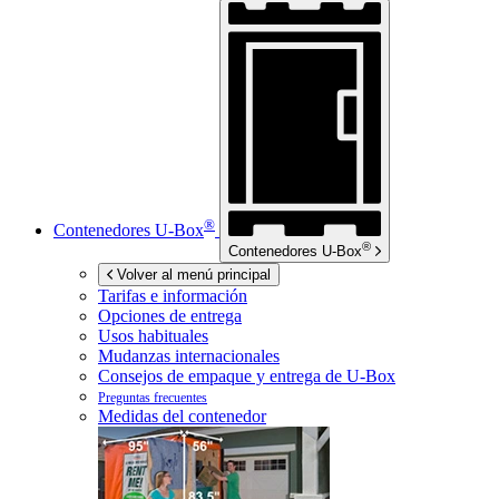
®
Contenedores
U-Box
®
Contenedores
U-Box
Volver al menú principal
Tarifas e información
Opciones de entrega
Usos habituales
Mudanzas internacionales
Consejos de empaque y entrega de
U-Box
Preguntas frecuentes
Medidas del contenedor