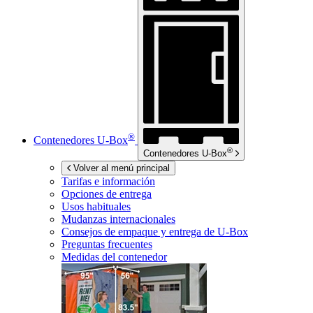
®
Contenedores
U-Box
®
Contenedores
U-Box
Volver al menú principal
Tarifas e información
Opciones de entrega
Usos habituales
Mudanzas internacionales
Consejos de empaque y entrega de
U-Box
Preguntas frecuentes
Medidas del contenedor